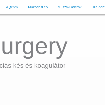
A gépről
Működési elv
Műszaki adatok
Tulajdon
Surgery
ciás kés és koagulátor